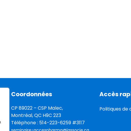
Coordonnées
Accès rap
CP 89022 – CSP Malec,
Politiques de 
Montréal, QC H9C 2Z3
n
Téléphone :
514-223-6259 #3117
seminaire-accespharma@lassocie.ca